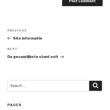
Post
PREVIOUS
Previous
navigation
Post
Site informatie
NEXT
Next
Post
De gevaarlijkste stunt ooit
Search
Searc
for:
PAGES