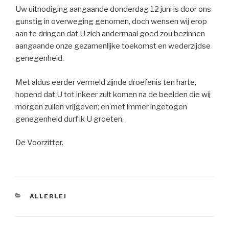
Uw uitnodiging aangaande donderdag 12 juni is door ons
gunstig in overweging genomen, doch wensen wij erop
aan te dringen dat U zich andermaal goed zou bezinnen
aangaande onze gezamenlijke toekomst en wederzijdse
genegenheid.
Met aldus eerder vermeld zijnde droefenis ten harte,
hopend dat U tot inkeer zult komen na de beelden die wij
morgen zullen vrijgeven; en met immer ingetogen
genegenheid durf ik U groeten,
De Voorzitter.
CATEGORIES
ALLERLEI