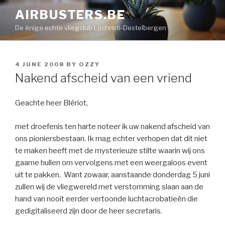
Skip
AIRBUSTERS.BE
to
De énige echte vliegclub Lochristi-Destelbergen
content
POSTED
4 JUNE 2008
BY
OZZY
ON
Nakend afscheid van een vriend
Geachte heer Blériot,
met droefenis ten harte noteer ik uw nakend afscheid van
ons pioniersbestaan. Ik mag echter verhopen dat dit niet
te maken heeft met de mysterieuze stilte waarin wij ons
gaarne hullen om vervolgens met een weergaloos event
uit te pakken. Want zowaar, aanstaande donderdag 5 juni
zullen wij de vliegwereld met verstomming slaan aan de
hand van nooit eerder vertoonde luchtacrobatieën die
gedigitaliseerd zijn door de heer secretaris.