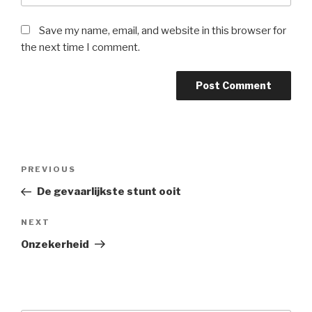
Save my name, email, and website in this browser for
the next time I comment.
Post
PREVIOUS
Previous
navigation
Post
De gevaarlijkste stunt ooit
NEXT
Next
Post
Onzekerheid