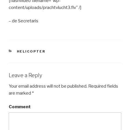
[flashvideo filename=”wp-
content/uploads/prachtvlucht3.flv” /]
– de Secretaris
CATEGORIES
HELICOPTER
Leave a Reply
Your email address will not be published.
Required fields
are marked
*
Comment