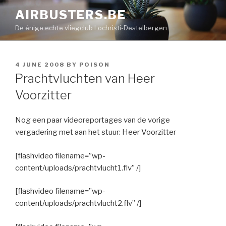
Skip
AIRBUSTERS.BE
to
De énige echte vliegclub Lochristi-Destelbergen
content
POSTED
4 JUNE 2008
BY
POISON
ON
Prachtvluchten van Heer
Voorzitter
Nog een paar videoreportages van de vorige
vergadering met aan het stuur: Heer Voorzitter
[flashvideo filename=”wp-
content/uploads/prachtvlucht1.flv” /]
[flashvideo filename=”wp-
content/uploads/prachtvlucht2.flv” /]