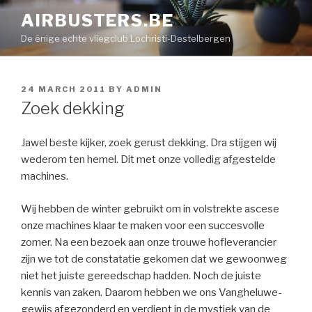
Skip
AIRBUSTERS.BE
to
De énige echte vliegclub Lochristi-Destelbergen
content
POSTED
24 MARCH 2011
BY
ADMIN
ON
Zoek dekking
Jawel beste kijker, zoek gerust dekking. Dra stijgen wij
wederom ten hemel. Dit met onze volledig afgestelde
machines.
Wij hebben de winter gebruikt om in volstrekte ascese
onze machines klaar te maken voor een succesvolle
zomer. Na een bezoek aan onze trouwe hofleverancier
zijn we tot de constatatie gekomen dat we gewoonweg
niet het juiste gereedschap hadden. Noch de juiste
kennis van zaken. Daarom hebben we ons Vangheluwe-
gewijs afgezonderd en verdiept in de mystiek van de