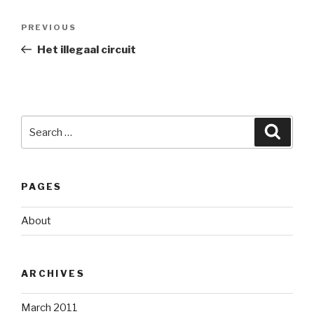
Post
PREVIOUS
Previous
navigation
Post
Het illegaal circuit
Search
Searc
for:
PAGES
About
ARCHIVES
March 2011